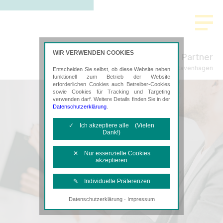
WIR VERWENDEN COOKIES
Freund & Partner
Steuerberatung in Stavenhagen
Entscheiden Sie selbst, ob diese Website neben
funktionell zum Betrieb der Website
erforderlichen Cookies auch Betreiber-Cookies
sowie Cookies für Tracking und Targeting
verwenden darf. Weitere Details finden Sie in der
Datenschutzerklärung
.
✓ Ich akzeptiere alle (Vielen
Dank!)
✕ Nur essenzielle Cookies
akzeptieren
✎ Individuelle Präferenzen
·
Datenschutzerklärung
Impressum
Notwendige Cookies
Diese Cookies sind erforderlich, um die
grundlegende Funktionalität der Website