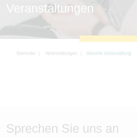
zu sichern.
Veranstaltungen
Tracking- und Targeting-Cookies
Diese Cookies sind erforderlich, um
unsere Website auf Ihre Bedürfnisse hin
zu optimieren. Hierzu gehört eine
bedarfsgerechte Gestaltung und
fortlaufende Verbesserung unseres
Angebotes einschließlich der
Verknüpfung zu Social-Media-
Angeboten von z.B. Facebook und
Startseite
Veranstaltungen
Aktuelle Veranstaltung
LinkedIn.
Betreibercookies
Diese Cookies sind erforderlich, um z.B.
Google Maps zu nutzen oder
eingebettete Videos abspielen zu
können.
Sprechen Sie uns an