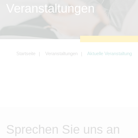
zu sichern.
Veranstaltungen
Tracking- und Targeting-Cookies
Diese Cookies sind erforderlich, um
unsere Website auf Ihre Bedürfnisse hin
zu optimieren. Hierzu gehört eine
bedarfsgerechte Gestaltung und
fortlaufende Verbesserung unseres
Angebotes einschließlich der
Verknüpfung zu Social-Media-
Angeboten von z.B. Facebook und
Startseite
Veranstaltungen
Aktuelle Veranstaltung
LinkedIn.
Betreibercookies
Diese Cookies sind erforderlich, um z.B.
Google Maps zu nutzen oder
eingebettete Videos abspielen zu
können.
Sprechen Sie uns an