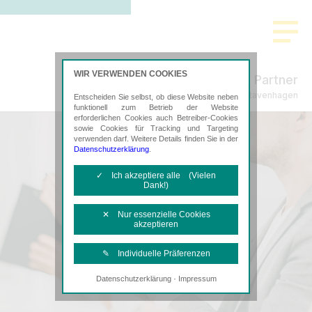
WIR VERWENDEN COOKIES
Freund & Partner
Steuerberatung in Stavenhagen
Entscheiden Sie selbst, ob diese Website neben
funktionell zum Betrieb der Website
erforderlichen Cookies auch Betreiber-Cookies
sowie Cookies für Tracking und Targeting
verwenden darf. Weitere Details finden Sie in der
Datenschutzerklärung
.
✓ Ich akzeptiere alle (Vielen
Dank!)
✕ Nur essenzielle Cookies
akzeptieren
✎ Individuelle Präferenzen
·
Datenschutzerklärung
Impressum
Notwendige Cookies
Diese Cookies sind erforderlich, um die
grundlegende Funktionalität der Website