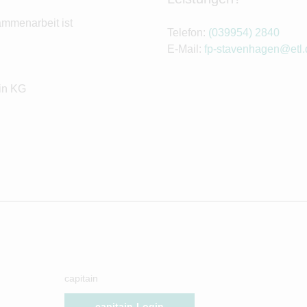
ammenarbeit ist
Telefon:
(039954) 2840
E-Mail:
fp-stavenhagen@etl.
in KG
capitain
capitain-Login