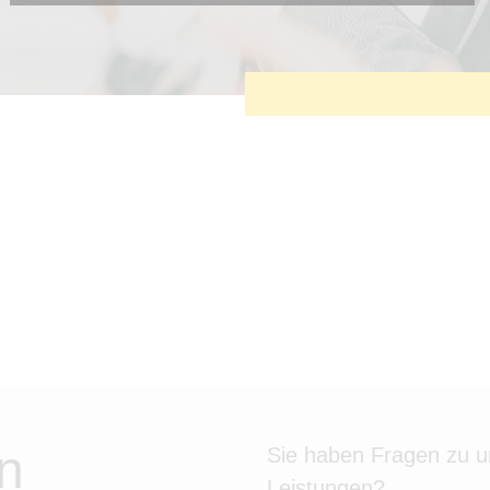
Diese Cookies sind erforderlich, um die grundlegende
Funktionalität der Website zu sichern.
Tracking- und Targeting-Cookies
Diese Cookies sind erforderlich, um unsere Website auf Ihre
Bedürfnisse hin zu optimieren. Hierzu gehört eine
bedarfsgerechte Gestaltung und fortlaufende Verbesserung
unseres Angebotes einschließlich der Verknüpfung zu
Social-Media-Angeboten von z.B. Facebook und LinkedIn.
Betreibercookies
Diese Cookies sind erforderlich, um z.B. Google Maps zu
nutzen oder eingebettete Videos abspielen zu können.
n
Sie haben Fragen zu 
Leistungen?