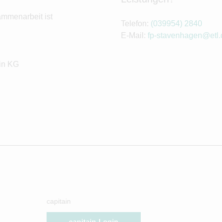
ammenarbeit ist
Telefon:
(039954) 2840
E-Mail:
fp-stavenhagen@etl.
in KG
capitain
capitain-Login