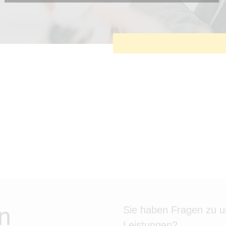
Diese Cookies sind erforderlich, um die grundlegende
Funktionalität der Website zu sichern.
Tracking- und Targeting-Cookies
Diese Cookies sind erforderlich, um unsere Website auf Ihre
Bedürfnisse hin zu optimieren. Hierzu gehört eine
bedarfsgerechte Gestaltung und fortlaufende Verbesserung
unseres Angebotes einschließlich der Verknüpfung zu
Social-Media-Angeboten von z.B. Facebook und LinkedIn.
Betreibercookies
Diese Cookies sind erforderlich, um z.B. Google Maps zu
nutzen oder eingebettete Videos abspielen zu können.
n
Sie haben Fragen zu 
Leistungen?