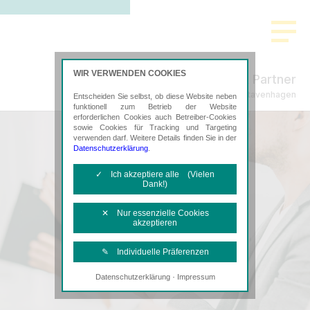
WIR VERWENDEN COOKIES
Freund & Partner
Steuerberatung in Stavenhagen
Entscheiden Sie selbst, ob diese Website neben
funktionell zum Betrieb der Website
erforderlichen Cookies auch Betreiber-Cookies
sowie Cookies für Tracking und Targeting
verwenden darf. Weitere Details finden Sie in der
Datenschutzerklärung
.
✓ Ich akzeptiere alle (Vielen
Dank!)
✕ Nur essenzielle Cookies
akzeptieren
✎ Individuelle Präferenzen
·
Datenschutzerklärung
Impressum
Notwendige Cookies
Diese Cookies sind erforderlich, um die
grundlegende Funktionalität der Website