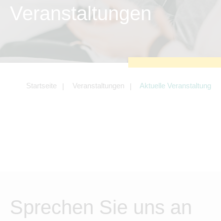
zu sichern.
Veranstaltungen
Tracking- und Targeting-Cookies
Diese Cookies sind erforderlich, um
unsere Website auf Ihre Bedürfnisse hin
zu optimieren. Hierzu gehört eine
bedarfsgerechte Gestaltung und
fortlaufende Verbesserung unseres
Angebotes einschließlich der
Verknüpfung zu Social-Media-
Angeboten von z.B. Facebook und
Startseite
Veranstaltungen
Aktuelle Veranstaltung
LinkedIn.
Betreibercookies
Diese Cookies sind erforderlich, um z.B.
Google Maps zu nutzen oder
eingebettete Videos abspielen zu
können.
Sprechen Sie uns an