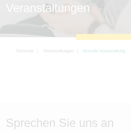
zu sichern.
Veranstaltungen
Tracking- und Targeting-Cookies
Diese Cookies sind erforderlich, um
unsere Website auf Ihre Bedürfnisse hin
zu optimieren. Hierzu gehört eine
bedarfsgerechte Gestaltung und
fortlaufende Verbesserung unseres
Angebotes einschließlich der
Verknüpfung zu Social-Media-
Angeboten von z.B. Facebook und
Startseite
Veranstaltungen
Aktuelle Veranstaltung
LinkedIn.
Betreibercookies
Diese Cookies sind erforderlich, um z.B.
Google Maps zu nutzen oder
eingebettete Videos abspielen zu
können.
Sprechen Sie uns an