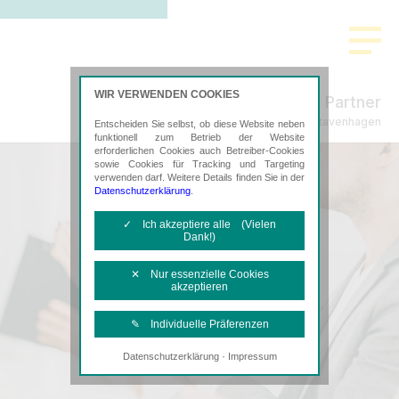
WIR VERWENDEN COOKIES
Freund & Partner
Steuerberatung in Stavenhagen
Entscheiden Sie selbst, ob diese Website neben
funktionell zum Betrieb der Website
erforderlichen Cookies auch Betreiber-Cookies
sowie Cookies für Tracking und Targeting
verwenden darf. Weitere Details finden Sie in der
Datenschutzerklärung
.
✓ Ich akzeptiere alle (Vielen
Dank!)
✕ Nur essenzielle Cookies
akzeptieren
✎ Individuelle Präferenzen
·
Datenschutzerklärung
Impressum
Notwendige Cookies
Diese Cookies sind erforderlich, um die
grundlegende Funktionalität der Website