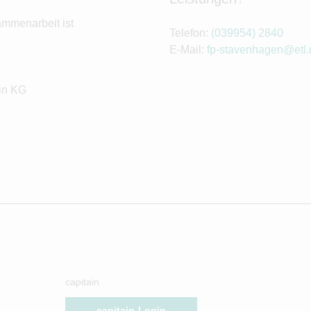
ammenarbeit ist
Telefon:
(039954) 2840
E-Mail:
fp-stavenhagen@etl.
in KG
capitain
capitain-Login