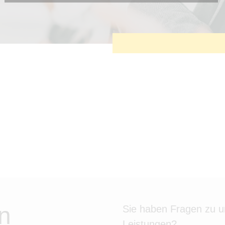
Diese Cookies sind erforderlich, um die grundlegende
Funktionalität der Website zu sichern.
Tracking- und Targeting-Cookies
Diese Cookies sind erforderlich, um unsere Website auf Ihre
Bedürfnisse hin zu optimieren. Hierzu gehört eine
bedarfsgerechte Gestaltung und fortlaufende Verbesserung
unseres Angebotes einschließlich der Verknüpfung zu
Social-Media-Angeboten von z.B. Facebook und LinkedIn.
Betreibercookies
Diese Cookies sind erforderlich, um z.B. Google Maps zu
nutzen oder eingebettete Videos abspielen zu können.
n
Sie haben Fragen zu 
Leistungen?