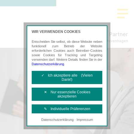
WIR VERWENDEN COOKIES
Freund & Partner
Steuerberatung in Stavenhagen
Entscheiden Sie selbst, ob diese Website neben
funktionell zum Betrieb der Website
erforderlichen Cookies auch Betreiber-Cookies
sowie Cookies für Tracking und Targeting
verwenden darf. Weitere Details finden Sie in der
Datenschutzerklärung
.
✓ Ich akzeptiere alle (Vielen
Dank!)
✕ Nur essenzielle Cookies
akzeptieren
✎ Individuelle Präferenzen
·
Datenschutzerklärung
Impressum
Notwendige Cookies
Diese Cookies sind erforderlich, um die
grundlegende Funktionalität der Website