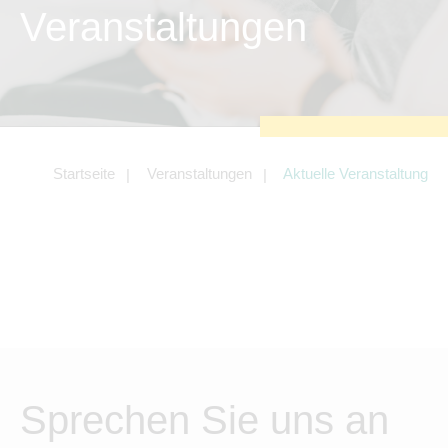
zu sichern.
Veranstaltungen
Tracking- und Targeting-Cookies
Diese Cookies sind erforderlich, um
unsere Website auf Ihre Bedürfnisse hin
zu optimieren. Hierzu gehört eine
bedarfsgerechte Gestaltung und
fortlaufende Verbesserung unseres
Angebotes einschließlich der
Verknüpfung zu Social-Media-
Angeboten von z.B. Facebook und
Startseite
Veranstaltungen
Aktuelle Veranstaltung
LinkedIn.
Betreibercookies
Diese Cookies sind erforderlich, um z.B.
Google Maps zu nutzen oder
eingebettete Videos abspielen zu
können.
Sprechen Sie uns an