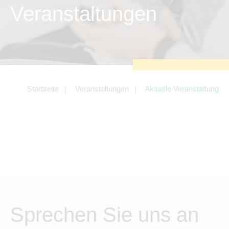
zu sichern.
Veranstaltungen
Tracking- und Targeting-Cookies
Diese Cookies sind erforderlich, um
unsere Website auf Ihre Bedürfnisse hin
zu optimieren. Hierzu gehört eine
bedarfsgerechte Gestaltung und
fortlaufende Verbesserung unseres
Angebotes einschließlich der
Verknüpfung zu Social-Media-
Angeboten von z.B. Facebook und
Startseite
Veranstaltungen
Aktuelle Veranstaltung
LinkedIn.
Betreibercookies
Diese Cookies sind erforderlich, um z.B.
Google Maps zu nutzen oder
eingebettete Videos abspielen zu
können.
Sprechen Sie uns an