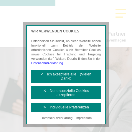
WIR VERWENDEN COOKIES
Freund & Partner
Steuerberatung in Stavenhagen
Entscheiden Sie selbst, ob diese Website neben
funktionell zum Betrieb der Website
erforderlichen Cookies auch Betreiber-Cookies
sowie Cookies für Tracking und Targeting
verwenden darf. Weitere Details finden Sie in der
Datenschutzerklärung
.
✓ Ich akzeptiere alle (Vielen
Dank!)
✕ Nur essenzielle Cookies
akzeptieren
✎ Individuelle Präferenzen
·
Datenschutzerklärung
Impressum
Notwendige Cookies
Diese Cookies sind erforderlich, um die
grundlegende Funktionalität der Website