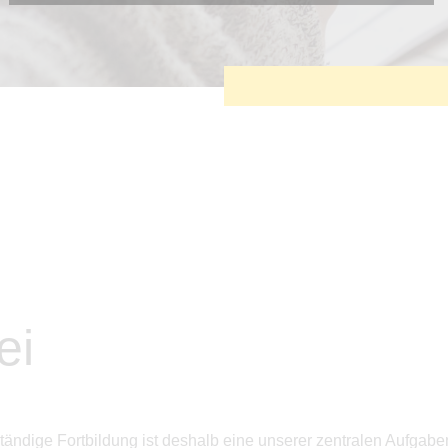
Diese Cookies sind erforderlich, um die grundlegende
Funktionalität der Website zu sichern.
Tracking- und Targeting-Cookies
Diese Cookies sind erforderlich, um unsere Website auf Ihre
Bedürfnisse hin zu optimieren. Hierzu gehört eine
bedarfsgerechte Gestaltung und fortlaufende Verbesserung
unseres Angebotes einschließlich der Verknüpfung zu
Social-Media-Angeboten von z.B. Facebook und LinkedIn.
Betreibercookies
Diese Cookies sind erforderlich, um z.B. Google Maps zu
nutzen oder eingebettete Videos abspielen zu können.
ei
tändige Fortbildung ist deshalb eine unserer zentralen Aufgab