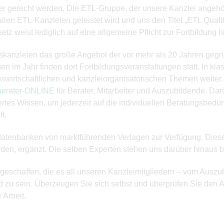
 gerecht werden. Die ETL-Gruppe, der unsere Kanzlei angehört,
allen ETL-Kanzleien geleistet wird und uns den Titel „ETL Qualit
 weist lediglich auf eine allgemeine Pflicht zur Fortbildung h
ätskanzleien das große Angebot der vor mehr als 20 Jahren gegr
n im Jahr finden dort Fortbildungsveranstaltungen statt. In kl
swirtschaftlichen und kanzleiorganisatorischen Themen weiter.
erater-ONLINE
für Berater, Mitarbeiter und Auszubildende. Dar
ertes Wissen, um jederzeit auf die individuellen Beratungsbed
t.
nedatenbanken von marktführenden Verlagen zur Verfügung. Die
werden, ergänzt. Die selben Experten stehen uns darüber hinaus b
 geschaffen, die es all unseren Kanzleimitgliedern – vom Auszu
nd zu sein. Überzeugen Sie sich selbst und überprüfen Sie den 
Arbeit.