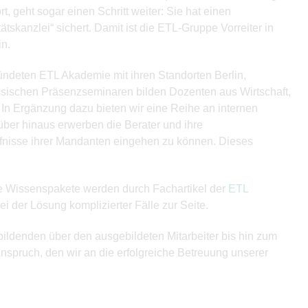
 geht sogar einen Schritt weiter: Sie hat einen
ätskanzlei“ sichert. Damit ist die ETL-Gruppe Vorreiter in
in.
ündeten ETL Akademie mit ihren Standorten Berlin,
assischen Präsenzseminaren bilden Dozenten aus Wirtschaft,
 In Ergänzung dazu bieten wir eine Reihe an internen
über hinaus erwerben die Berater und ihre
ürfnisse ihrer Mandanten eingehen zu können. Dieses
se Wissenspakete werden durch Fachartikel der
ETL
ei der Lösung komplizierter Fälle zur Seite.
bildenden über den ausgebildeten Mitarbeiter bis hin zum
Anspruch, den wir an die erfolgreiche Betreuung unserer