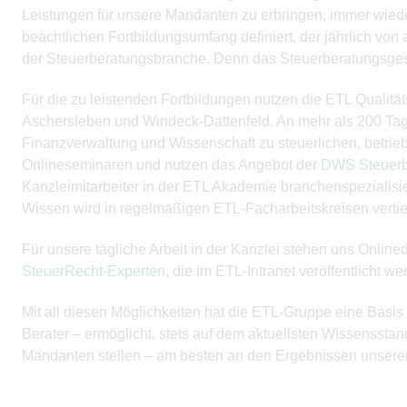
Leistungen für unsere Mandanten zu erbringen, immer wieder
beachtlichen Fortbildungsumfang definiert, der jährlich von 
der Steuerberatungsbranche. Denn das Steuerberatungsgesetz
Für die zu leistenden Fortbildungen nutzen die ETL Qualit
Aschersleben und Windeck-Dattenfeld. An mehr als 200 Tage
Finanzverwaltung und Wissenschaft zu steuerlichen, betrieb
Onlineseminaren und nutzen das Angebot der
DWS Steuerb
Kanzleimitarbeiter in der ETL Akademie branchenspezialisi
Wissen wird in regelmäßigen ETL-Facharbeitskreisen vertief
Für unsere tägliche Arbeit in der Kanzlei stehen uns Onli
SteuerRecht-Experten
, die im ETL-Intranet veröffentlicht 
Mit all diesen Möglichkeiten hat die ETL-Gruppe eine Basis
Berater – ermöglicht, stets auf dem aktuellsten Wissenssta
Mandanten stellen – am besten an den Ergebnissen unserer 